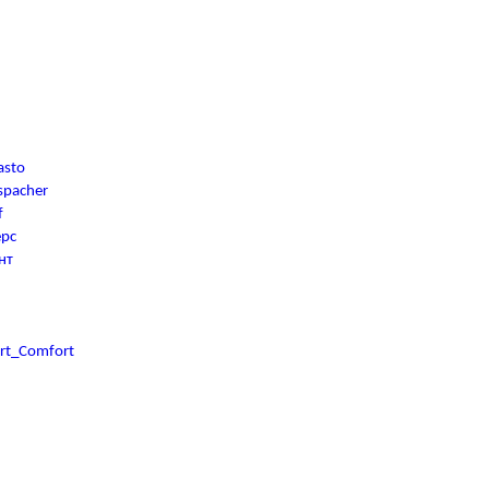
asto
spacher
f
ерс
нт
rt_Comfort