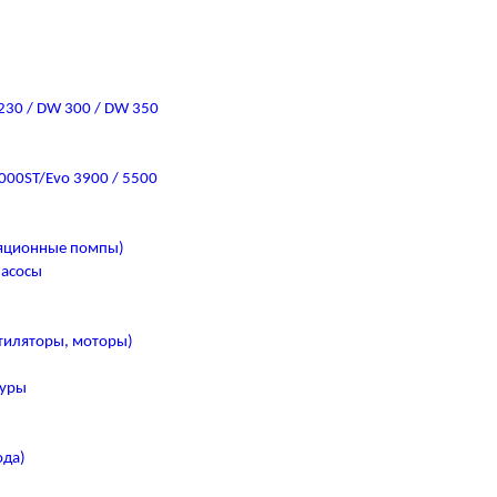
 230 / DW 300 / DW 350
000ST/Evo 3900 / 5500
ляционные помпы)
насосы
тиляторы, моторы)
туры
ода)