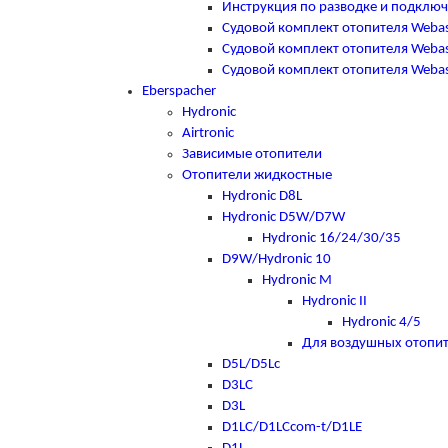
Инструкция по разводке и подклю
Судовой комплект отопителя Webas
Судовой комплект отопителя Webast
Судовой комплект отопителя Webast
Eberspacher
Hydronic
Airtronic
Зависимые отопители
Отопители жидкостные
Hydronic D8L
Hydronic D5W/D7W
Hydronic 16/24/30/35
D9W/Hydronic 10
Hydronic M
Hydronic II
Hydronic 4/5
Для воздушных отопи
D5L/D5Lc
D3LC
D3L
D1LC/D1LCcom-t/D1LE