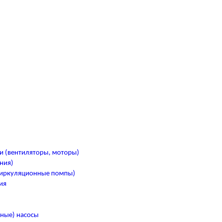
и (вентиляторы, моторы)
ния)
циркуляционные помпы)
ия
)
ные) насосы