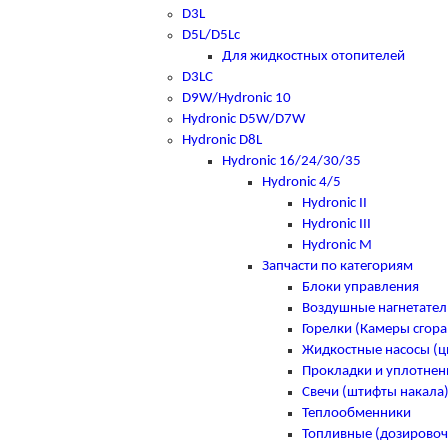
D3L
D5L/D5Lc
Для жидкостных отопителей
D3LC
D9W/Hydronic 10
Hydronic D5W/D7W
Hydronic D8L
Hydronic 16/24/30/35
Hydronic 4/5
Hydronic II
Hydronic III
Hydronic M
Запчасти по категориям
Блоки управления
Воздушные нагнетател
Горелки (Камеры сгора
Жидкостные насосы (
Прокладки и уплотнен
Свечи (штифты накала
Теплообменники
Топливные (дозировоч