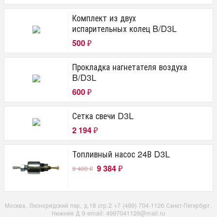
Комплект из двух
испарительных колец B/D3L
500
₽
Прокладка нагнетателя воздуха
B/D3L
600
₽
Сетка свечи D3L
2 194
₽
Топливный насос 24В D3L
9 384
9 400
₽
₽
Москва, Леснорядский пер, д.18 стр.2 +7 (499) 704-1126 Санкт-Петербург,
Нижняя Д 9 email: 4997041126@mail.ru