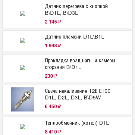
Датчик перегрева с кнопкой
B\D1L, B\D3L
2 145
₽
Датчик пламени D1L\B1L
1 998
₽
Прокладка возд.нагн. и камеры
сгорания B\D1L
230
₽
Свеча накаливания 12В Е100
D1L, D2L, D3L, B\D5W
6 450
₽
Теплообменник (котел) D1L
8 410
₽