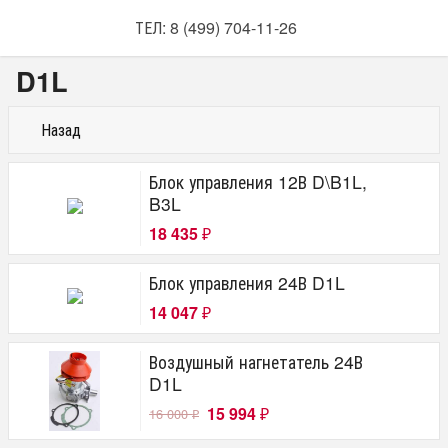
ТЕЛ: 8 (499) 704-11-26
D1L
Назад
Блок управления 12В D\B1L,
B3L
18 435
₽
Блок управления 24В D1L
14 047
₽
Воздушный нагнетатель 24В
D1L
15 994
16 000
₽
₽