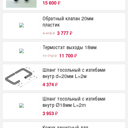
15 600
₽
Обратный клапан 20мм
пластик
3 777
4 418
₽
₽
Термостат выходы 18мм
11 700
11 712
₽
₽
Шланг тосольный с изгибами
внутр d=20мм L=2м
4 374
₽
Шланг тосольный с изгибами
внутр Ø18мм L=2m
3 953
₽
Кожух защитный для