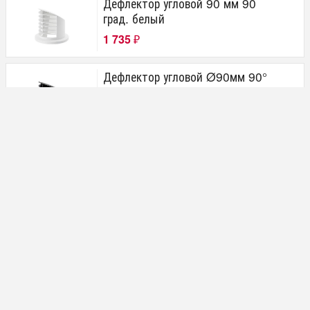
Дефлектор угловой 90 мм 90
град. белый
1 735
₽
Дефлектор угловой Ø90мм 90°
чёрный
2 200
₽
Заглушка Ø90
490
₽
Колено угловое выхлопной
системы Ø 24/24 мм
1 854
₽
Колено Ø90 90°