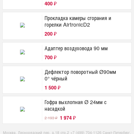
400
₽
Прокладка камеры сгорания и
горелки AirtronicD2
200
₽
Адаптер воздуховода 90 мм
700
₽
Дефлектор поворотный Ø90мм
0° чёрный
1 500
₽
Гофра выхлопная Ø 24мм с
насадкой
1 974
2 193
₽
₽
Москва, Леснорядский пер, д.18 стр.2 +7 (499) 704-1126 Санкт-Петербург,