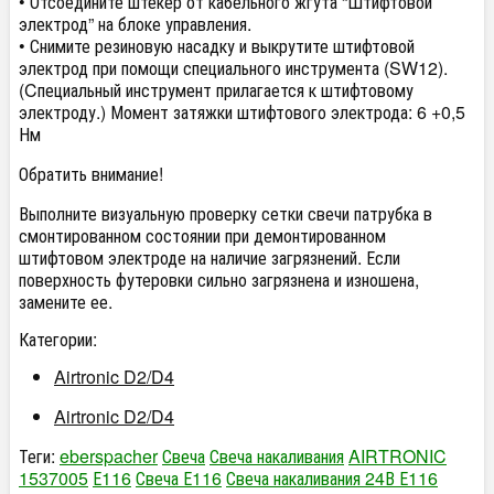
• Отсоедините штекер от кабельного жгута “Штифтовой
электрод” на блоке управления.
• Снимите резиновую насадку и выкрутите штифтовой
электрод при помощи специального инструмента (SW12).
(Cпециальный инструмент прилагается к штифтовому
электроду.) Момент затяжки штифтового электрода: 6 +0,5
Нм
Обратить внимание!
Выполните визуальную проверку сетки свечи патрубка в
смонтированном состоянии при демонтированном
штифтовом электроде на наличие загрязнений. Если
поверхность футеровки сильно загрязнена и изношена,
замените ее.
Категории:
Airtronic D2/D4
Airtronic D2/D4
Теги:
eberspacher
Свеча
Свеча накаливания
AIRTRONIC
1537005
Е116
Свеча Е116
Свеча накаливания 24В Е116