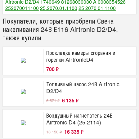
Airtronic D2/D4
1740649
81268030030
A 0008354526
252070011100
25.2070.01.1100
25 2070 01 1100
Покупатели, которые приобрели Свеча
накаливания 24В Е116 Airtronic D2/D4,
также купили
Прокладка камеры сгорания и
горелки AirtronicD4
700
₽
Топливный насос 24В Airtronic
D2/D4
6 135
6 571
₽
₽
Воздушный нагнетатель 24В
Airtronic D4 (25 2114)
16 335
18 150
₽
₽