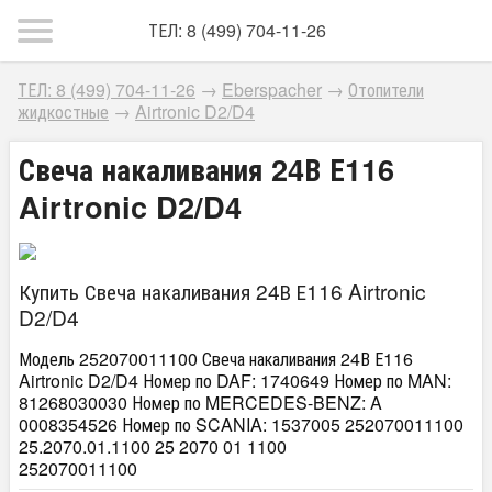
ТЕЛ: 8 (499) 704-11-26
ТЕЛ: 8 (499) 704-11-26
→
Eberspacher
→
Отопители
жидкостные
→
Airtronic D2/D4
Свеча накаливания 24В Е116
Airtronic D2/D4
Купить Свеча накаливания 24В Е116 Airtronic
D2/D4
Модель 252070011100 Свеча накаливания 24В Е116
Airtronic D2/D4 Номер по DAF: 1740649 Номер по MAN:
81268030030 Номер по MERCEDES-BENZ: A
0008354526 Номер по SCANIA: 1537005 252070011100
25.2070.01.1100 25 2070 01 1100
252070011100