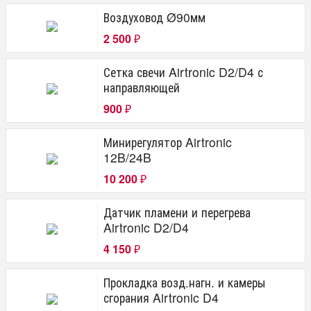
Воздуховод Ø90мм
2 500
₽
Сетка свечи Airtronic D2/D4 с
направляющей
900
₽
Минирегулятор Airtronic
12B/24B
10 200
₽
Датчик пламени и перегрева
Airtronic D2/D4
4 150
₽
Прокладка возд.нагн. и камеры
сгорания Airtronic D4