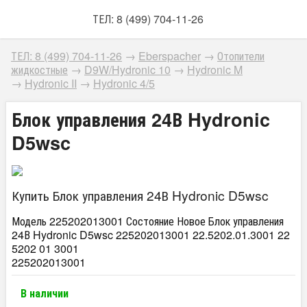
ТЕЛ: 8 (499) 704-11-26
ТЕЛ: 8 (499) 704-11-26
→
Eberspacher
→
Отопители
жидкостные
→
D9W/Hydronic 10
→
Hydronic M
→
Hydronic II
→
Hydronic 4/5
Блок управления 24В Hydronic
D5wsc
Купить Блок управления 24В Hydronic D5wsc
Модель 225202013001 Состояние Новое Блок управления
24В Hydronic D5wsc 225202013001 22.5202.01.3001 22
5202 01 3001
225202013001
В наличии