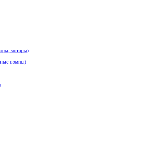
оры, моторы)
нные помпы)
ы