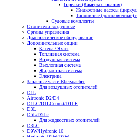
Горелки (Камеры сгорания)
Жидкостные насосы (цирку
Топливные (дозировочные) 
Судовые комплекты
Отопители воздушные
Органы управления
Диагностическое оборудование
Дополнительные опции
Катера / Яхты
Топливная система
Воздушная система
Выхлопная система
Жидкостная система
Электрика
Запасные части Eberspacher
Для воздушных отопителей
D1L
Airtronic D2/D4
D1LC/D1LCcom-t/D1LE
D3L
D5L/D5Lc
Для жидкостных отопителей
D3LC
D9W/Hydronic 10
Hydronic D5W/D7W