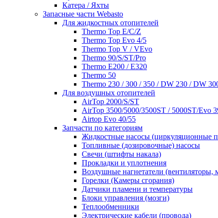
Катера / Яхты
Запасные части Webasto
Для жидкостных отопителей
Thermo Top E/C/Z
Thermo Top Evo 4/5
Thermo Top V / VEvo
Thermo 90/S/ST/Pro
Thermo E200 / E320
Thermo 50
Thermo 230 / 300 / 350 / DW 230 / DW 30
Для воздушных отопителей
AirTop 2000/S/ST
AirTop 3500/5000/3500ST / 5000ST/Evo 3
Airtop Evo 40/55
Запчасти по категориям
Жидкостные насосы (циркуляционные 
Топливные (дозировочные) насосы
Свечи (штифты накала)
Прокладки и уплотнения
Воздушные нагнетатели (вентиляторы, 
Горелки (Камеры сгорания)
Датчики пламени и температуры
Блоки управления (мозги)
Теплообменники
Электрические кабели (провода)