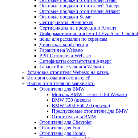
Оптовые продажи отопителей Belief
Оптовые продажи отопителей Адверс
Оптовые продажи отопителей Атлант
Оптовые продажи Separ
Сертификаты Эбешпехер
Сертификаты на продукцию Атлант
Информационное письмо TTEvo Start_Comfor
цены для рассылки по сервисам
Дилерская конференци
Гарантия на Webasto
РРЦ Отопители Webasto
Сетификаты соответствия Адверс
Гарантийные условия Webasto
Установка отопителя Webasto на катер.
История создания отопителей
Выбор отопителя по марке авто
Отопители для BMW
Монтаж BMW 1 series 118d Webasto
BMW F30 (дизель)
BMW 520d E60 2.0 (дизель)
Предпусковые отопители для BMW
Отопитель для BMW
Отопители для Chevrolet
Отопители для Ford
Отопители для Honda