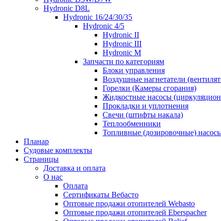
Hydronic D8L
Hydronic 16/24/30/35
Hydronic 4/5
Hydronic II
Hydronic III
Hydronic M
Запчасти по категориям
Блоки управления
Воздушные нагнетатели (вентилят
Горелки (Камеры сгорания)
Жидкостные насосы (циркуляцио
Прокладки и уплотнения
Свечи (штифты накала)
Теплообменники
Топливные (дозировочные) насос
Планар
Судовые комплекты
Страницы
Доставка и оплата
О нас
Оплата
Сертификаты Вебасто
Оптовые продажи отопителей Webasto
Оптовые продажи отопителей Eberspacher