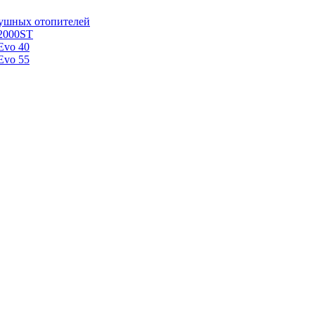
душных отопителей
 2000ST
Evo 40
Evo 55