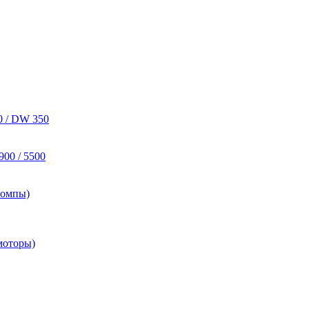
0 / DW 350
900 / 5500
помпы)
моторы)