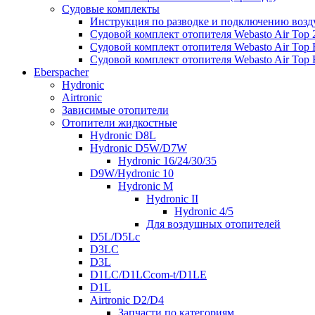
Судовые комплекты
Инструкция по разводке и подключению воз
Судовой комплект отопителя Webasto Air Top
Судовой комплект отопителя Webasto Air Top 
Судовой комплект отопителя Webasto Air Top 
Eberspacher
Hydronic
Airtronic
Зависимые отопители
Отопители жидкостные
Hydronic D8L
Hydronic D5W/D7W
Hydronic 16/24/30/35
D9W/Hydronic 10
Hydronic M
Hydronic II
Hydronic 4/5
Для воздушных отопителей
D5L/D5Lc
D3LC
D3L
D1LC/D1LCcom-t/D1LE
D1L
Airtronic D2/D4
Запчасти по категориям