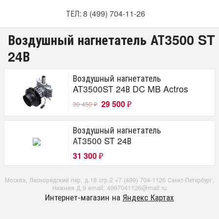
ТЕЛ: 8 (499) 704-11-26
Воздушный нагнетатель АТ3500 ST
24В
Воздушный нагнетатель
AT3500ST 24В DC MB Actros
29 500
30 450
₽
₽
Воздушный нагнетатель
АТ3500 ST 24В
31 300
₽
Москва, Леснорядский пер, д.18 стр.2 +7 (499) 704-1126 Санкт-Петербург,
Нижняя Д 9 email: 4997041126@mail.ru
Интернет-магазин на
Яндекс Картах