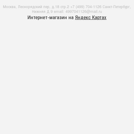
Москва, Леснорядский пер, д.18 стр.2 +7 (499) 704-1126 Санкт-Петербург,
Нижняя Д 9 email: 4997041126@mail.ru
Интернет-магазин на
Яндекс Картах