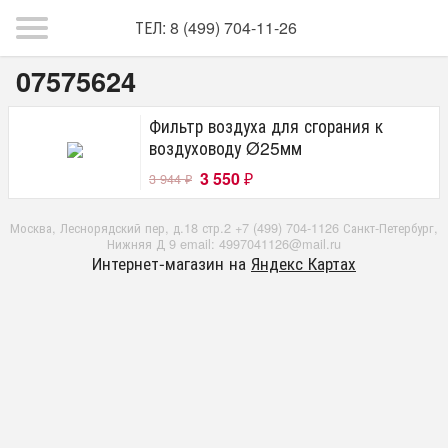
ТЕЛ: 8 (499) 704-11-26
07575624
Фильтр воздуха для сгорания к
воздуховоду Ø25мм
3 550
3 944
₽
₽
Москва, Леснорядский пер, д.18 стр.2 +7 (499) 704-1126 Санкт-Петербург,
Нижняя Д 9 email: 4997041126@mail.ru
Интернет-магазин на
Яндекс Картах