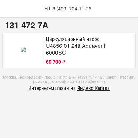
ТЕЛ: 8 (499) 704-11-26
131 472 7A
Циркуляционный насос
U4856.01 24В Aquavent
6000SC
69 700
₽
Москва, Леснорядский пер, д.18 стр.2 +7 (499) 704-1126 Санкт-Петербург,
Нижняя Д 9 email: 4997041126@mail.ru
Интернет-магазин на
Яндекс Картах