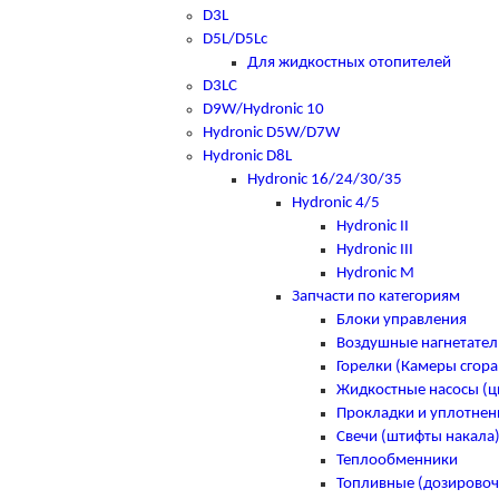
D3L
D5L/D5Lc
Для жидкостных отопителей
D3LC
D9W/Hydronic 10
Hydronic D5W/D7W
Hydronic D8L
Hydronic 16/24/30/35
Hydronic 4/5
Hydronic II
Hydronic III
Hydronic M
Запчасти по категориям
Блоки управления
Воздушные нагнетател
Горелки (Камеры сгора
Жидкостные насосы (
Прокладки и уплотнен
Свечи (штифты накала
Теплообменники
Топливные (дозировоч