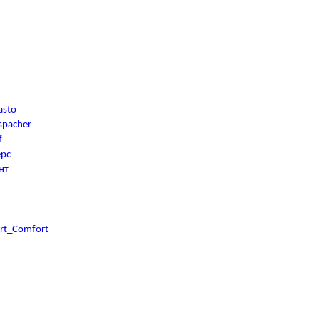
asto
spacher
f
ерс
нт
rt_Comfort