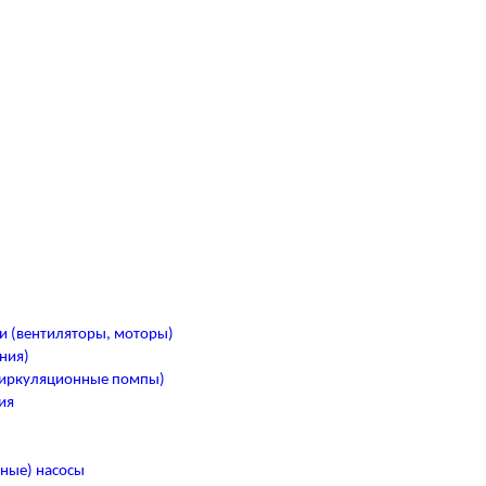
и (вентиляторы, моторы)
ния)
циркуляционные помпы)
ия
)
ные) насосы