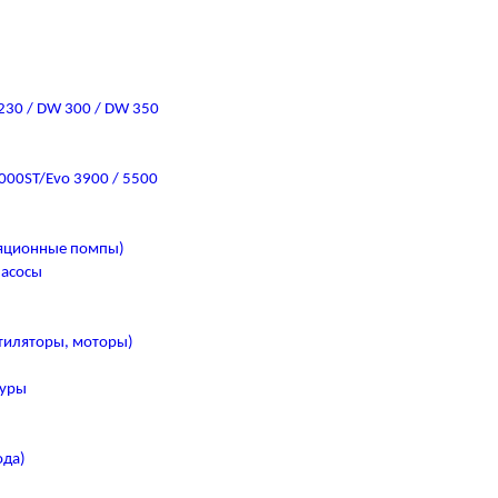
 230 / DW 300 / DW 350
000ST/Evo 3900 / 5500
ляционные помпы)
насосы
тиляторы, моторы)
туры
ода)