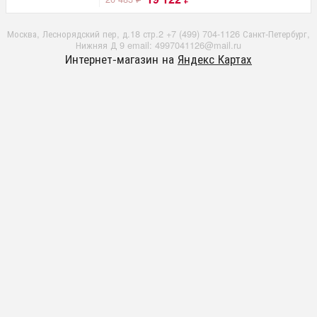
Москва, Леснорядский пер, д.18 стр.2 +7 (499) 704-1126 Санкт-Петербург,
Нижняя Д 9 email: 4997041126@mail.ru
Интернет-магазин на
Яндекс Картах