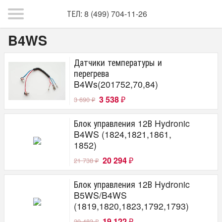
ТЕЛ: 8 (499) 704-11-26
B4WS
Датчики температуры и
перегрева
B4Ws(201752,70,84)
3 538
3 690
₽
₽
Блок управления 12В Hydronic
B4WS (1824,1821,1861,
1852)
20 294
21 738
₽
₽
Блок управления 12В Hydronic
B5WS/B4WS
(1819,1820,1823,1792,1793)
19 122
20 483
₽
₽