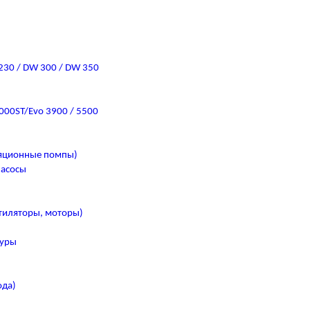
 230 / DW 300 / DW 350
000ST/Evo 3900 / 5500
ляционные помпы)
насосы
тиляторы, моторы)
туры
ода)