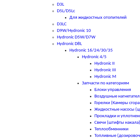
D3L
D5L/D5Lc
Для жидкостных отопителей
D3LC
D9W/Hydronic 10
Hydronic D5W/D7W
Hydronic D8L
Hydronic 16/24/30/35
Hydronic 4/5
Hydronic II
Hydronic III
Hydronic M
Запчасти по категориям
Блоки управления
Воздушные нагнетател
Горелки (Камеры сгора
Жидкостные насосы (
Прокладки и уплотнен
Свечи (штифты накала
Теплообменники
Топливные (дозировоч