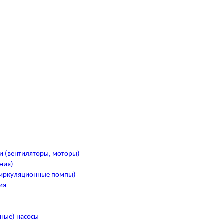
и (вентиляторы, моторы)
ния)
циркуляционные помпы)
ия
)
ные) насосы