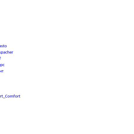
asto
spacher
f
ерс
нт
rt_Comfort