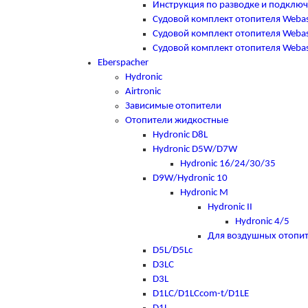
Инструкция по разводке и подклю
Судовой комплект отопителя Webas
Судовой комплект отопителя Webast
Судовой комплект отопителя Webast
Eberspacher
Hydronic
Airtronic
Зависимые отопители
Отопители жидкостные
Hydronic D8L
Hydronic D5W/D7W
Hydronic 16/24/30/35
D9W/Hydronic 10
Hydronic M
Hydronic II
Hydronic 4/5
Для воздушных отопи
D5L/D5Lc
D3LC
D3L
D1LC/D1LCcom-t/D1LE