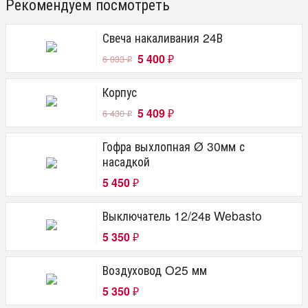
Рекомендуем посмотреть
Свеча накаливания 24В
5 400
6 033
₽
₽
Корпус
5 409
6 430
₽
₽
Гофра выхлопная Ø 30мм с
насадкой
5 450
₽
Выключатель 12/24в Webasto
5 350
₽
Воздуховод O25 мм
5 350
₽