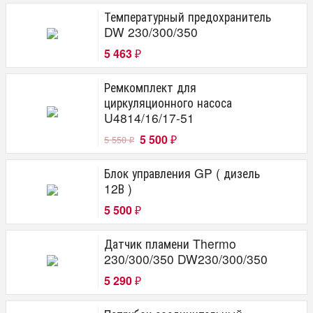
Температурный предохранитель
DW 230/300/350
5 463
₽
Ремкомплект для
циркуляционного насоса
U4814/16/17-51
5 500
5 550
₽
₽
Блок управления GP ( дизель
12В )
5 500
₽
Датчик пламени Thermo
230/300/350 DW230/300/350
5 290
₽