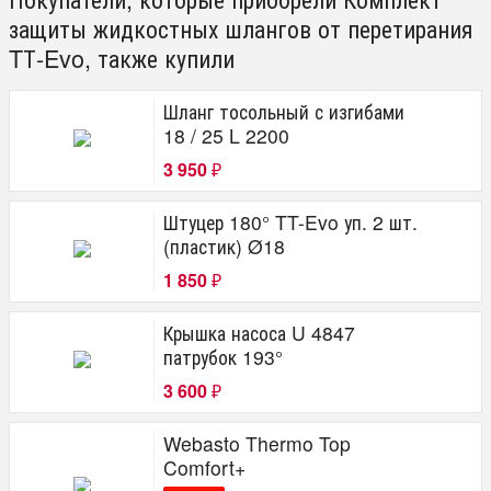
защиты жидкостных шлангов от перетирания
TТ-Evo, также купили
Шланг тосольный с изгибами
18 / 25 L 2200
3 950
₽
Штуцер 180° TT-Evo уп. 2 шт.
(пластик) Ø18
1 850
₽
Крышка насоса U 4847
патрубок 193°
3 600
₽
Webasto Thermo Top
Comfort+