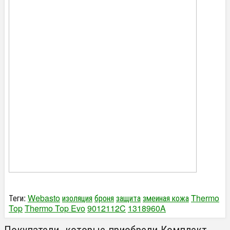
Теги:
Webasto
изоляция
броня
защита
змеиная кожа
Thermo
Top
Thermo Top Evo
9012112C
1318960A
Покупатели, которые приобрели Комплект