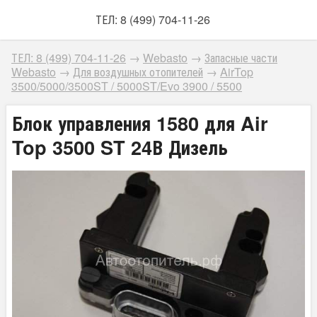
ТЕЛ: 8 (499) 704-11-26
ТЕЛ: 8 (499) 704-11-26
→
Webasto
→
Запасные части
Webasto
→
Для воздушных отопителей
→
AirTop
3500/5000/3500ST / 5000ST/Evo 3900 / 5500
Блок управления 1580 для Air
Top 3500 ST 24В Дизель