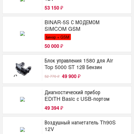
53 150
₽
BINAR-5S С МОДЕМОМ
SIMCOM GSM
Бинар + GSM
50 000
₽
Блок управления 1580 для Air
Top 5000 ST 12В Бензин
49 900
52 770
₽
₽
Диагностический прибор
EDiTH Basic с USB-портом
49 394
₽
Воздушный нагнетатель Th90S
12V