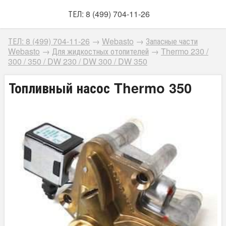
ТЕЛ: 8 (499) 704-11-26
ТЕЛ: 8 (499) 704-11-26
→
Webasto
→
Запасные части
Webasto
→
Для жидкостных отопителей
→
Thermo 230 /
300 / 350 / DW 230 / DW 300 / DW 350
Топливный насос Thermo 350