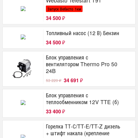
Webasto Telestart T91
Запуск Вебасто 1км
34 500
₽
Топливный насос (12 В) Бензин
34 500
₽
Блок управления с
вентилятором Thermo Pro 50
24B
34 691
53 220
₽
₽
Блок управления с
теплообменником 12V TTE (б)
33 400
₽
Горелка ТТ-С/TT-E/TT-Z дизель
+ штифт накала (крепление