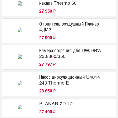
накала Thermo 50
27 950
₽
Отопитель воздушный Планар
4ДМ2
27 900
₽
Камера сгорания для DW/DBW
230/300/350
27 797
₽
Насос циркуляционный U4814
24В Thermo E
28 650
₽
PLANAR-2D-12
27 400
₽