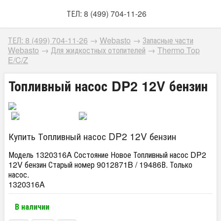
ТЕЛ: 8 (499) 704-11-26
ТЕЛ: 8 (499) 704-11-26
→
Webasto
→
Запасные части
Webasto
→
Для жидкостных отопителей
→
Thermo Top
E/C/Z
Топливный насос DP2 12V бензин
Купить Топливный насос DP2 12V бензин
Модель 1320316A Состояние Новое Топливный насос DP2
12V бензин Старый номер 9012871B / 19486В. Только
насос.
1320316A
В наличии