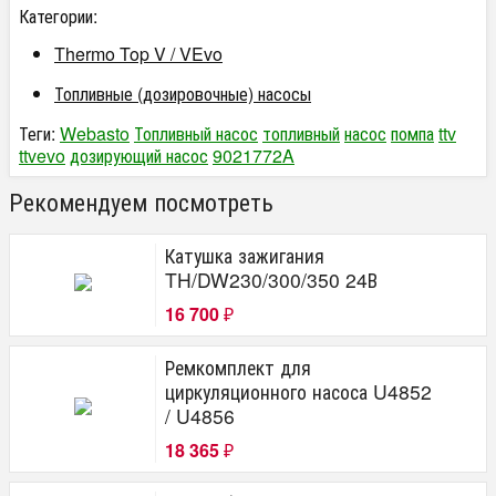
Категории:
Thermo Top V / VEvo
Топливные (дозировочные) насосы
Теги:
Webasto
Топливный насос
топливный
насос
помпа
ttv
ttvevo
дозирующий насос
9021772A
Рекомендуем посмотреть
Катушка зажигания
TH/DW230/300/350 24В
16 700
₽
Ремкомплект для
циркуляционного насоса U4852
/ U4856
18 365
₽