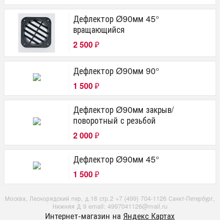
Дефлектор Ø90мм 45°
вращающийся
2 500
₽
Дефлектор Ø90мм 90°
1 500
₽
Дефлектор Ø90мм закрыв/
поворотный с резьбой
2 000
₽
Дефлектор Ø90мм 45°
1 500
₽
Москва, Леснорядский пер, д.18 стр.2 +7 (499) 704-1126 Санкт-Петербург,
Нижняя Д 9 email: 4997041126@mail.ru
Интернет-магазин на
Яндекс Картах