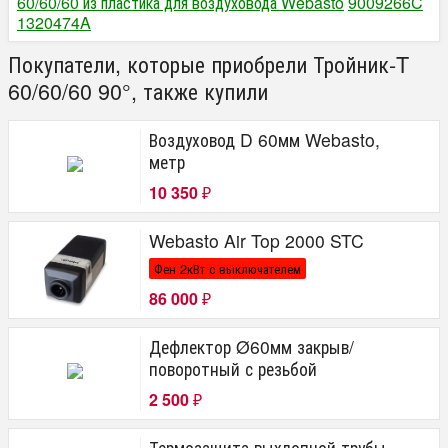
60/60/60 из пластика для воздуховода Webasto
9009266C
1320474A
Покупатели, которые приобрели Тройник-T
60/60/60 90°, также купили
Воздуховод D 60мм Webasto,
метр
10 350
₽
Webasto Air Top 2000 STC
Фен 2кВт с выключателем
86 000
₽
Дефлектор Ø60мм закрыв/
поворотный с резьбой
2 500
₽
Термозащита выхлопной трубы