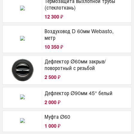
Термозащита выхлопной трубы
(стеклоткань)
12 300
₽
Воздуховод D 60мм Webasto,
метр
10 350
₽
Дефлектор Ø60мм закрыв/
поворотный с резьбой
2 500
₽
Дефлектор Ø90мм 45° белый
2 000
₽
Муфта Ø60
1 000
₽