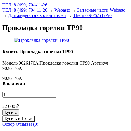
ТЕЛ: 8 (499) 704-11-26
ТЕЛ: 8 (499) 704-11-26
→
Webasto
→
Запасные части Webasto
→
Для жидкостных отопителей
→
Thermo 90/S/ST/Pro
Прокладка горелки TP90
Купить Прокладка горелки TP90
Модель 9026176A Прокладка горелки TP90 Артикул
9026176A
9026176A
В наличии
−
+
22 000
₽
Обзор
Отзывы (0)